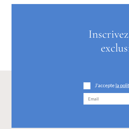
Inscrivez
exclus
J’accepte
la pol