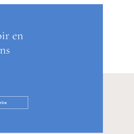
oir en
ons
rire