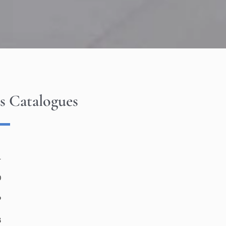
s Catalogues
1
0
9
8