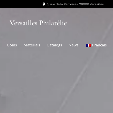
5, rue de la Paroisse - 78000 Versailles
Versailles Philatélie
s
Coins
Materials
Catalogs
News
Français