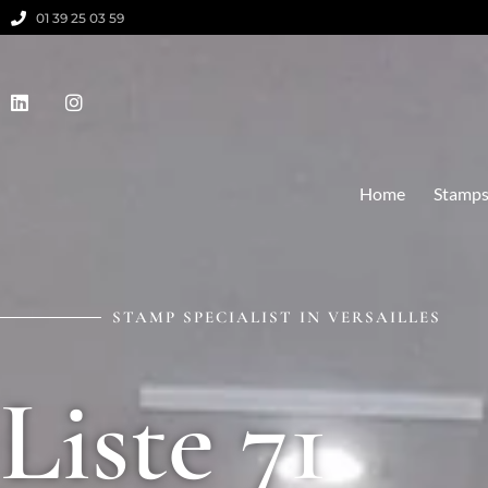
01 39 25 03 59
Home
Stamp
STAMP SPECIALIST IN VERSAILLES
Liste 71