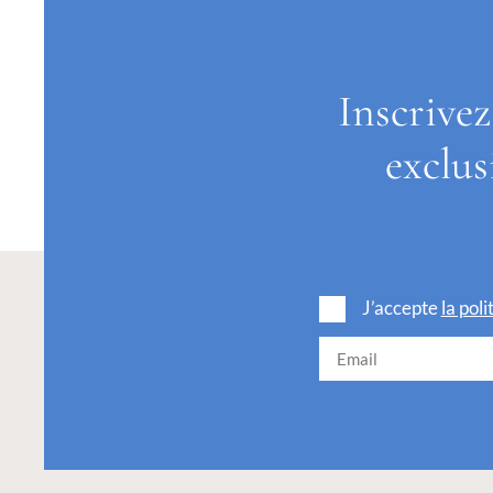
Inscrivez
exclus
J’accepte
la pol