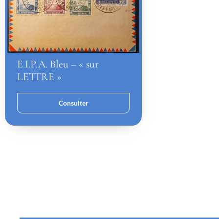
E.I.P.A. Bleu – « sur
LETTRE »
Consulter