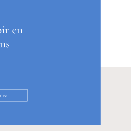
oir en
ons
rire