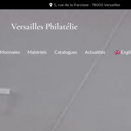
5, rue de la Paroisse - 78000 Versailles
Versailles Philatélie
Monnaies
Matériels
Catalogues
Actualités
Engl