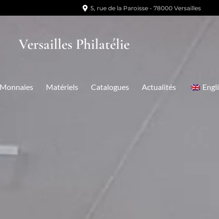
5, rue de la Paroisse - 78000 Versailles
Versailles Philatélie
Monnaies
Matériels
Catalogues
Actualités
Engl