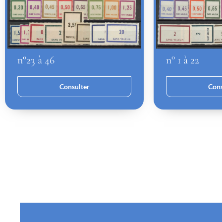
n°23 à 46
n° 1 à 22
Consulter
Cons