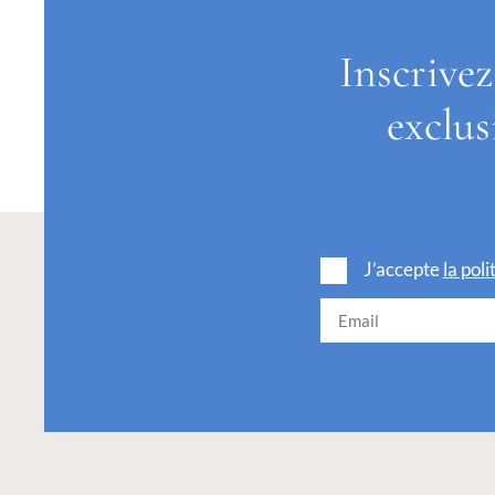
Inscrivez
exclus
J’accepte
la pol