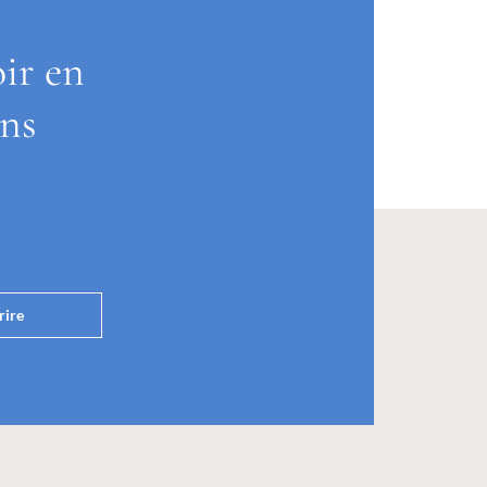
oir en
ons
rire