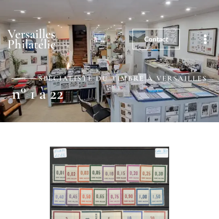
01 39 25 03 59
5, rue de la Paroisse - 78000
Versailles
Versailles
Contact
Philatélie
SPÉCIALISTE DU TIMBRE À VERSAILLES
n° 1 à 22