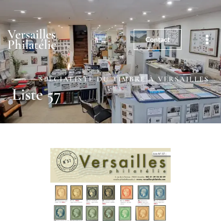
01 39 25 03 59
5, rue de la Paroisse - 78000
Versailles
Versailles
Contact
Philatélie
SPÉCIALISTE DU TIMBRE À VERSAILLES
Liste 57