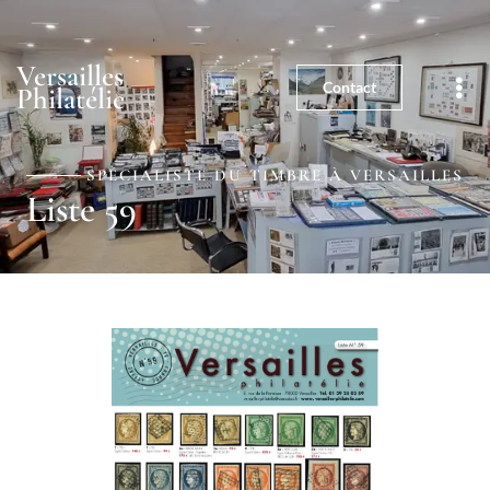
01 39 25 03 59
5, rue de la Paroisse - 78000
Versailles
Versailles
Contact
Philatélie
SPÉCIALISTE DU TIMBRE À VERSAILLES
Liste 59