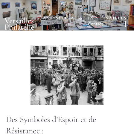
01 39 25 03 59
5, rue de la Paroisse - 78000
Versailles
STAMP SPECIALIST IN VERSAILLES
Versailles
Contact
Philatélie
Les timbres de la Libération
Des Symboles d’Espoir et de
Résistance :