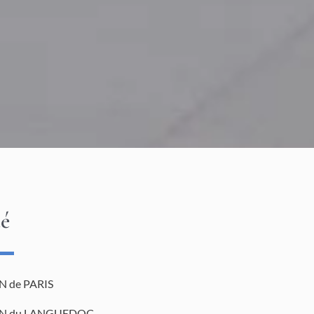
té
 de PARIS
N du LANGUEDOC