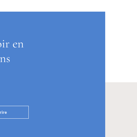
oir en
ons
rire