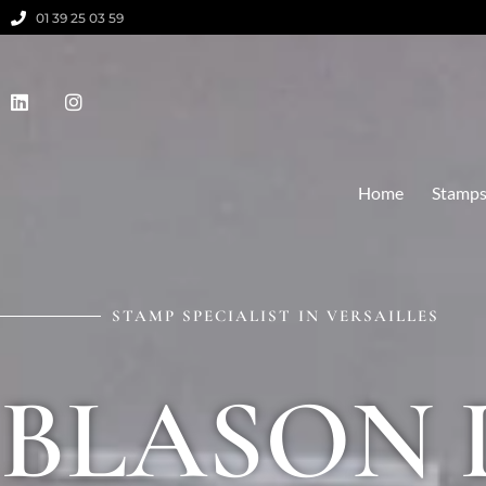
01 39 25 03 59
Home
Stamp
STAMP SPECIALIST IN VERSAILLES
BLASON D