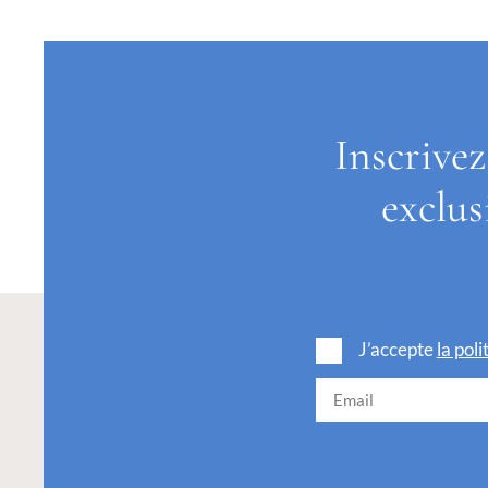
Inscrivez
exclus
J’accepte
la pol