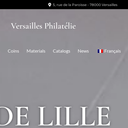
5, rue de la Paroisse - 78000 Versailles
Versailles Philatélie
s
Coins
Materials
Catalogs
News
Français
E LILLE