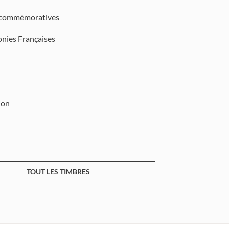
 commémoratives
onies Françaises
ion
TOUT LES TIMBRES