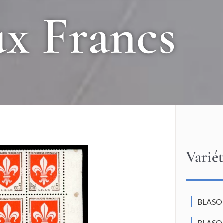
x Francs
Varié
BLASON
BLASO