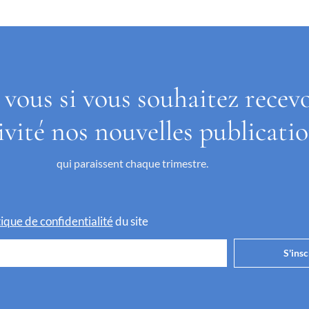
 vous si vous souhaitez recev
ivité nos nouvelles publicati
qui paraissent chaque trimestre.
itique de confidentialité
du site
S'insc