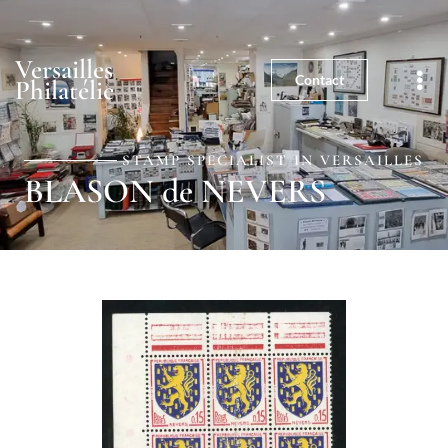
01 39 25 03 59
5, rue de la Paroisse - 78000
Versailles
Versailles
Contact
Philatélie
STAMP SPECIALIST IN VERSAILLES
BLASON de NEVERS