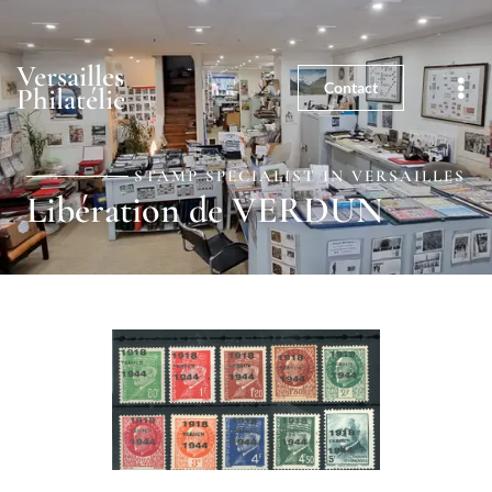
01 39 25 03 59
5, rue de la Paroisse - 78000
Versailles
Versailles
Contact
Philatélie
STAMP SPECIALIST IN VERSAILLES
Libération de VERDUN