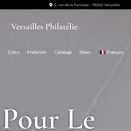
5, rue de la Paroisse - 78000 Versailles
Versailles Philatélie
s
Coins
Materials
Catalogs
News
Français
 Pour Le