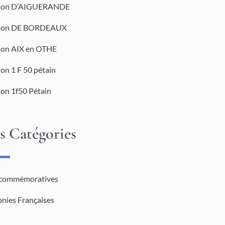
tion D’AIGUERANDE
tion DE BORDEAUX
tion AIX en OTHE
ion 1 F 50 pétain
ion 1f50 Pétain
s Catégories
 commémoratives
onies Françaises