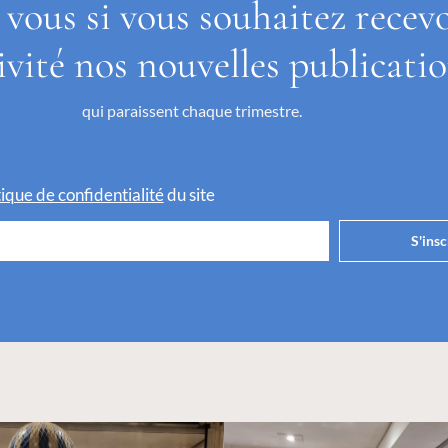
 vous si vous souhaitez recev
ivité nos nouvelles publicati
qui paraissent chaque trimestre.
itique de confidentialité
du site
S'insc