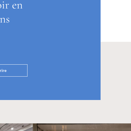
oir en
ons
rire