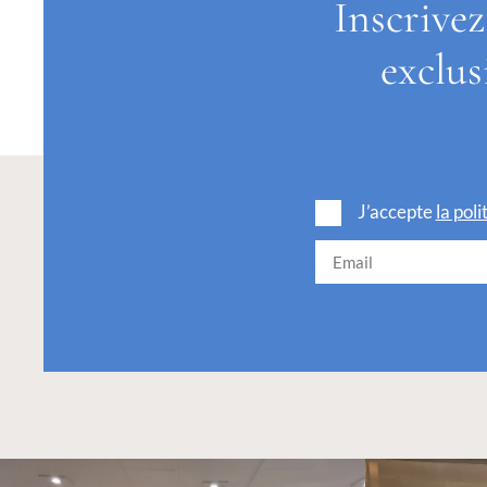
Inscrivez
exclus
J’accepte
la pol