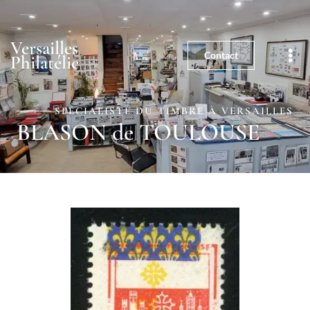
01 39 25 03 59
5, rue de la Paroisse - 78000
Versailles
Versailles
Contact
Philatélie
SPÉCIALISTE DU TIMBRE À VERSAILLES
BLASON de TOULOUSE