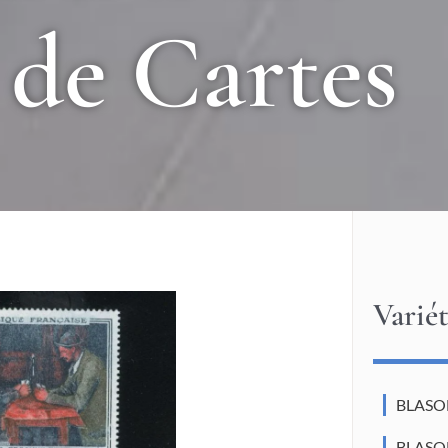
 de Cartes
Varié
BLASON
BLASO