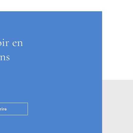
oir en
ons
rire