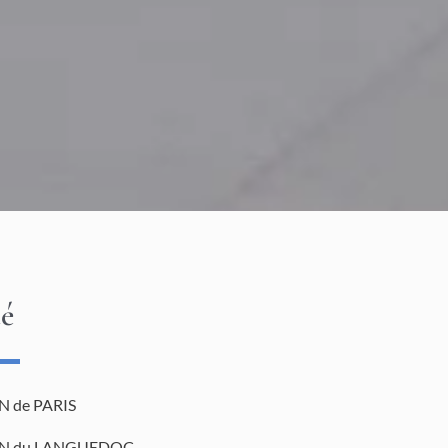
té
 de PARIS
N du LANGUEDOC