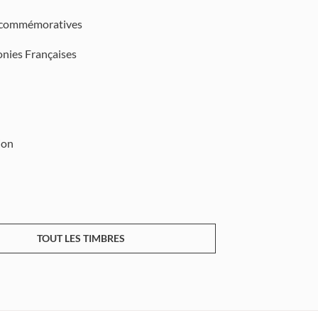
 commémoratives
onies Françaises
ion
TOUT LES TIMBRES