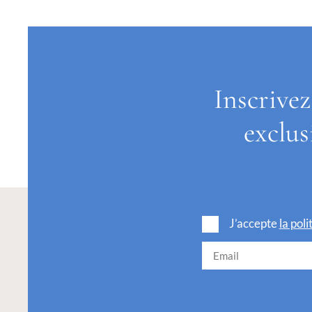
Inscrivez
exclus
J’accepte
la pol