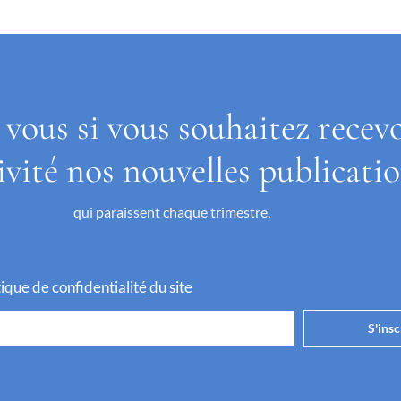
 vous si vous souhaitez recev
ivité nos nouvelles publicati
qui paraissent chaque trimestre.
itique de confidentialité
du site
S'insc