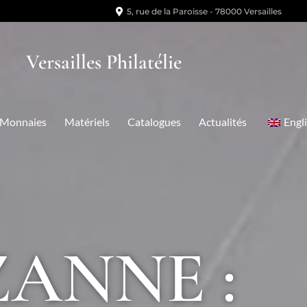
5, rue de la Paroisse - 78000 Versailles
Versailles Philatélie
Monnaies
Matériels
Catalogues
Actualités
Engl
ZANNE :