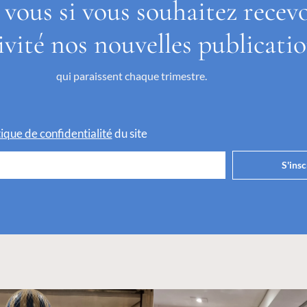
 vous si vous souhaitez recev
ivité nos nouvelles publicati
qui paraissent chaque trimestre.
itique de confidentialité
du site
S'insc