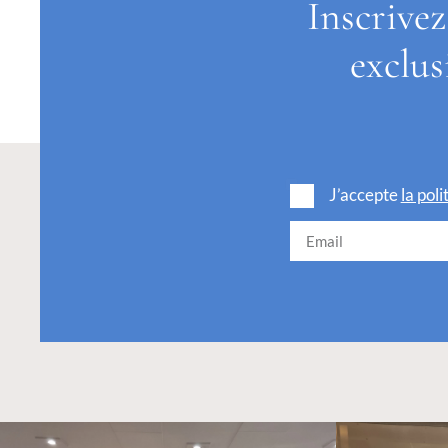
Inscrivez
exclus
J’accepte
la pol