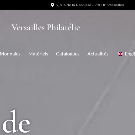
5, rue de la Paroisse - 78000 Versailles
Versailles Philatélie
Monnaies
Matériels
Catalogues
Actualités
Engl
 de