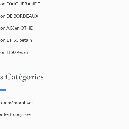
tion D’AIGUERANDE
tion DE BORDEAUX
tion AIX en OTHE
ion 1 F 50 pétain
ion 1f50 Pétain
s Catégories
 commémoratives
onies Françaises