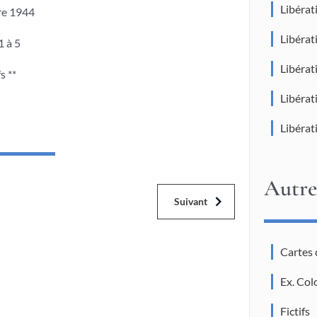
Libéra
re 1944
Libéra
1 à 5
Libéra
s **
Libérat
Libérat
Autre
Suivant
Cartes
Ex. Col
Fictifs