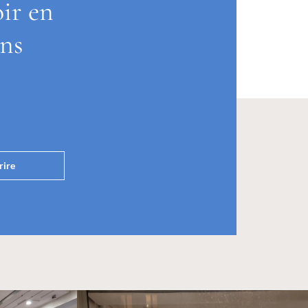
oir en
ons
rire