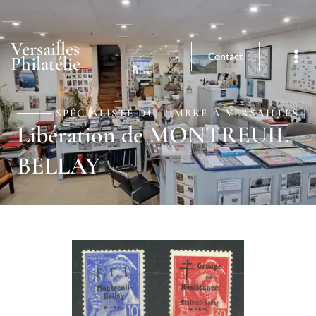
01 39 25 03 59
5, rue de la Paroisse - 78000
Versailles
Versailles
Contact
Philatélie
SPÉCIALISTE DU TIMBRE À VERSAILLES
Libération de MONTREUIL
BELLAY