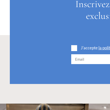
Inscrivez
exclus
J’accepte
la pol