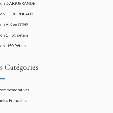
tion D’AIGUERANDE
tion DE BORDEAUX
tion AIX en OTHE
ion 1 F 50 pétain
ion 1f50 Pétain
s Catégories
 commémoratives
onies Françaises