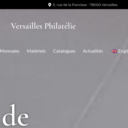
5, rue de la Paroisse - 78000 Versailles
Versailles Philatélie
Monnaies
Matériels
Catalogues
Actualités
Engl
 de