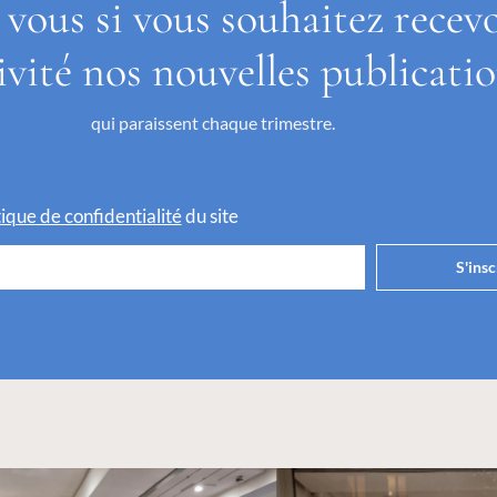
 vous si vous souhaitez recev
ivité nos nouvelles publicati
qui paraissent chaque trimestre.
itique de confidentialité
du site
S'insc