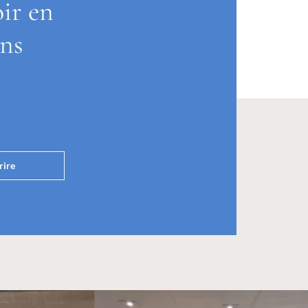
oir en
ons
rire